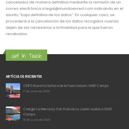
cancelados de manera definitiva mediante la remisión de un
correo electrónica a legal@mundoenred.com indicando en el
asunto “baja definitiva de los datos”. En cualquier caso, se
procederá a la cancelación de los datos recogidos cuando
dejen de ser necesarios a la finalidad para la que fueron
recabados.
Get In Touch
ARTÍCULOS RECIENTES
CEIPS Nuestra Señora de la Fuencisla en GMR Camps
17 de junio de 2026
Colegio La Merced y San Francisco Javier vuelve a GMR
Camps
16 de junio de 2026