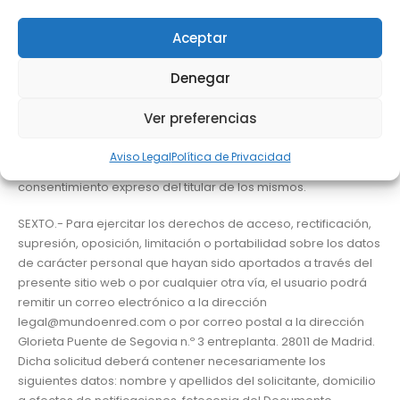
cualquier daño o perjuicio, directo o indirecto, que pudiera
ocasionarse como consecuencia del incumplimiento de tal
Aceptar
obligación.
Denegar
QUINTO.- GMR se compromete al cumplimiento de su
obligación de secreto con respecto a los datos de carácter
Ver preferencias
personal recibidos a través del presente sitio web y al deber
de tratarlos con la debida confidencialidad. Los datos
Aviso Legal
Política de Privacidad
personales recabados no serán cedidos a terceros sin el
consentimiento expreso del titular de los mismos.
SEXTO.- Para ejercitar los derechos de acceso, rectificación,
supresión, oposición, limitación o portabilidad sobre los datos
de carácter personal que hayan sido aportados a través del
presente sitio web o por cualquier otra vía, el usuario podrá
remitir un correo electrónico a la dirección
legal@mundoenred.com o por correo postal a la dirección
Glorieta Puente de Segovia n.º 3 entreplanta. 28011 de Madrid.
Dicha solicitud deberá contener necesariamente los
siguientes datos: nombre y apellidos del solicitante, domicilio