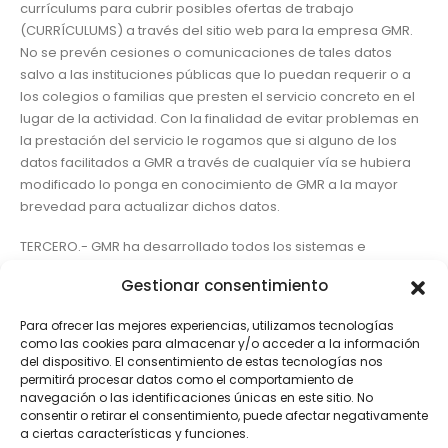
currículums para cubrir posibles ofertas de trabajo
(CURRÍCULUMS) a través del sitio web para la empresa GMR.
No se prevén cesiones o comunicaciones de tales datos
salvo a las instituciones públicas que lo puedan requerir o a
los colegios o familias que presten el servicio concreto en el
lugar de la actividad. Con la finalidad de evitar problemas en
la prestación del servicio le rogamos que si alguno de los
datos facilitados a GMR a través de cualquier vía se hubiera
modificado lo ponga en conocimiento de GMR a la mayor
brevedad para actualizar dichos datos.
TERCERO.- GMR ha desarrollado todos los sistemas e
implementando las medidas técnicas y organizativas a su
Gestionar consentimiento
alcance, previstas en la normativa de protección de datos de
carácter personal, para evitar la pérdida, mal uso, alteración,
Para ofrecer las mejores experiencias, utilizamos tecnologías
acceso no autorizado y sustracción de los datos de carácter
como las cookies para almacenar y/o acceder a la información
personal facilitados por el usuario.
del dispositivo. El consentimiento de estas tecnologías nos
permitirá procesar datos como el comportamiento de
CUARTO.- El usuario garantiza que los datos que, en su caso,
navegación o las identificaciones únicas en este sitio. No
consentir o retirar el consentimiento, puede afectar negativamente
haya aportado a través del presente sitio web son veraces,
a ciertas características y funciones.
exactos, completos y actualizados, siendo responsable de