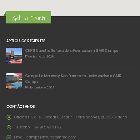
Get In Touch
ARTÍCULOS RECIENTES
CEIPS Nuestra Señora de la Fuencisla en GMR Camps
17 de junio de 2026
Colegio La Merced y San Francisco Javier vuelve a GMR
Camps
16 de junio de 2026
CONTÁCTANOS
Oficinas:
Calle El Nogal 1, Local 7 - Torrelodones, 28250, Madrid
Teléfono:
+34 91 548 91 92
Email:
camps@mundoenred.com