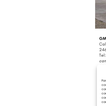
Par
coo
co
com
con
car