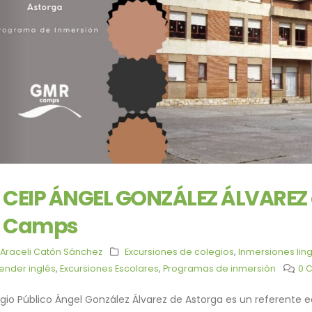
CEIP ÁNGEL GONZÁLEZ ÁLVAREZ 
Camps
Araceli Catón Sánchez
Excursiones de colegios
,
Inmersiones ling
ender inglés
,
Excursiones Escolares
,
Programas de inmersión
0 
egio Público Ángel González Álvarez de Astorga es un referente