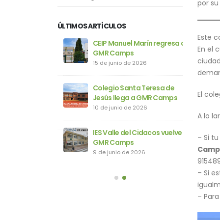
por su
ÚLTIMOS ARTÍCULOS
Este c
ra Señora de la
CEIP Manuel Marín regresa a
CE
En el 
en GMR Camps
GMR Camps
Fu
ciudad
e 2026
15 de junio de 2026
17
demand
Merced y San
Colegio Santa Teresa de
Co
El col
avier vuelve a
Jesús llega a GMR Camps
Fr
s
G
10 de junio de 2026
A lo l
16 de junio d
IES Valle del Cidacos vuelve a
– Si t
 Viator disfruta
GMR Camps
Co
Camp
mps
d
9 de junio de 2026
91548
e 2026
15
– Si e
igual
– Para