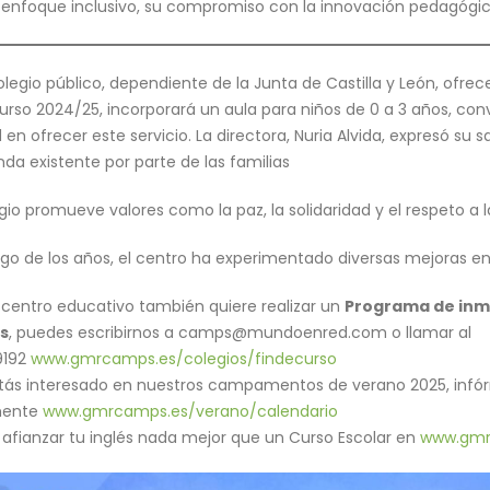
 enfoque inclusivo, su compromiso con la innovación pedagógica
olegio público, dependiente de la Junta de Castilla y León, ofrec
IPS Nuestra Señora de la
CEIP Manuel Marín regresa a
curso 2024/25, incorporará un aula para niños de 0 a 3 años, conv
encisla en GMR Camps
GMR Camps
 en ofrecer este servicio. La directora, Nuria Alvida, expresó su
 de junio de 2026
15 de junio de 2026
a existente por parte de las familias
legio La Merced y San
Colegio Santa Teresa de
egio promueve valores como la paz, la solidaridad y el respeto a l
ancisco Javier vuelve a
Jesús llega a GMR Camps
MR Camps
10 de junio de 2026
argo de los años, el centro ha experimentado diversas mejoras en
e 2026
IES Valle del Cidacos vuelve a
u centro educativo también quiere realizar un
Programa de inm
legio San Viator disfruta
GMR Camps
s
, puedes escribirnos a camps@mundoenred.com o llamar al
e GMR Camps
9 de junio de 2026
9192
www.gmrcamps.es/colegios/findecurso
 de junio de 2026
stás interesado en nuestros campamentos de verano 2025, inf
mente
www.gmrcamps.es/verano/calendario
 afianzar tu inglés nada mejor que un Curso Escolar en
www.gmrc