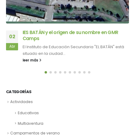
IES Francisco Salinas – Inmersión en inglés en
16
GMR Camps
Mar
El IES Francisco Salinas, situado en Salamanca, es un
centro educativo que...
leer más
CATEGORÍAS
Actividades
Educativas
Multiaventura
Campamentos de verano