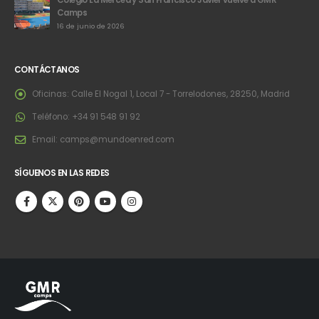
Camps
16 de junio de 2026
CONTÁCTANOS
Oficinas:
Calle El Nogal 1, Local 7 - Torrelodones, 28250, Madrid
Teléfono:
+34 91 548 91 92
Email:
camps@mundoenred.com
SÍGUENOS EN LAS REDES