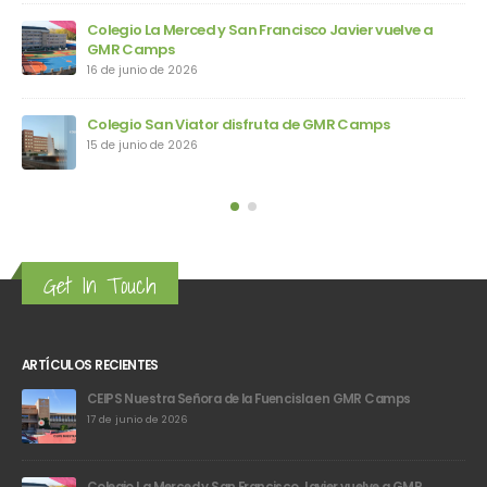
Colegio Santa Teresa de Jesús llega a GMR Camps
10 de junio de 2026
IES Valle del Cidacos vuelve a GMR Camps
9 de junio de 2026
Get In Touch
ARTÍCULOS RECIENTES
CEIPS Nuestra Señora de la Fuencisla en GMR Camps
17 de junio de 2026
Colegio La Merced y San Francisco Javier vuelve a GMR