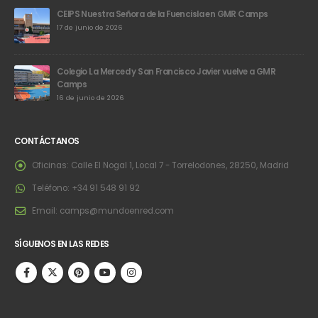
CEIPS Nuestra Señora de la Fuencisla en GMR Camps
17 de junio de 2026
Colegio La Merced y San Francisco Javier vuelve a GMR
Camps
16 de junio de 2026
CONTÁCTANOS
Oficinas:
Calle El Nogal 1, Local 7 - Torrelodones, 28250, Madrid
Teléfono:
+34 91 548 91 92
Email:
camps@mundoenred.com
SÍGUENOS EN LAS REDES