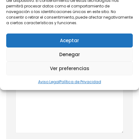
del dispositivo. El consentimiento de estas tecnologías nos
permitirá procesar datos como el comportamiento de
navegación o las identificaciones únicas en este sitio. No
consentir o retirar el consentimiento, puede afectar negativamente
a ciertas características y funciones.
Deja una respuesta
Aceptar
Tu dirección de correo electrónico no será
Denegar
publicada.
Los campos obligatorios están marcados
con
*
Ver preferencias
Comentario
*
Aviso Legal
Política de Privacidad