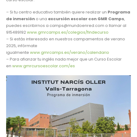
– Si tu centro educativo también quiere realizar un
Programa
de inmersión
o una
excursión escolar con GMR Camps
,
puedes escribirnos a camps@mundoenred.com o llamar al
915489192
www.gmrcamps.es/colegios/findecurso
– Si estás interesado en nuestros campamentos de verano
2025, infórmate
igualmente
www.gmrcamps.es/verano/calendario
– Para afianzar tu inglés nada mejor que un Curso Escolar
en
www.gmrcursoescolar.com/es