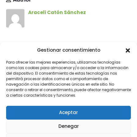
Araceli Catón Sánchez
Deja una respuesta
Gestionar consentimiento
Para ofrecer las mejores experiencias, utilizamos tecnologías
Tu dirección de correo electrónico no será
como las cookies para almacenar y/o acceder a la información
publicada.
Los campos obligatorios están marcados
del dispositivo. El consentimiento de estas tecnologías nos
permitirá procesar datos como el comportamiento de
con
*
navegación o las identificaciones únicas en este sitio. No
consentir o retirar el consentimiento, puede afectar negativamente
Comentario
*
a ciertas características y funciones.
Aceptar
Denegar