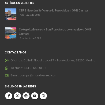
ARTÍCULOS RECIENTES
CEIPS Nuestra Señora de la Fuencisla en GMR Camps
17 de junio de 2026
Colegio La Merced y San Francisco Javier vuelve a GMR
Camps
16 de junio de 2026
CONTÁCTANOS
Oficinas:
Calle El Nogal 1, Local 7 - Torrelodones, 28250, Madrid
Teléfono:
+34 91 548 91 92
Email:
camps@mundoenred.com
SÍGUENOS EN LAS REDES