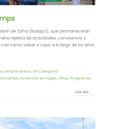
amps
Marín de Zafra (Badajoz), que permanecerán
mana repleta de actividades, convivencia y
casi como volver a casa. A lo largo de los años
os campamentos
,
Sin categoría
mrcamps
,
inmersión en inglés
,
niños
,
Programas
LEER MÁS...