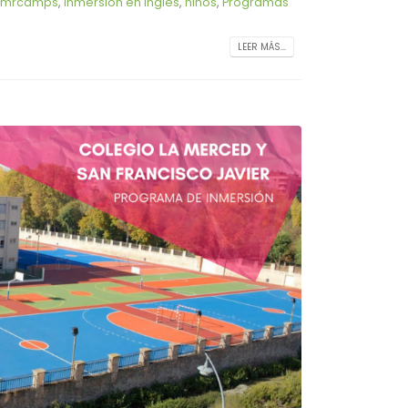
mrcamps
,
inmersión en inglés
,
niños
,
Programas
LEER MÁS...