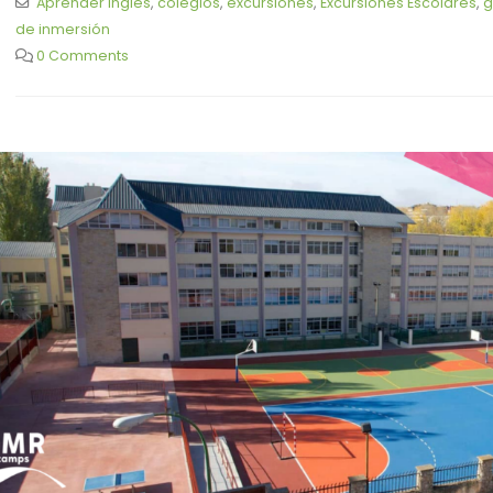
Aprender inglés
,
colegios
,
excursiones
,
Excursiones Escolares
,
g
de inmersión
IPS Nuestra Señora de la
CEIP Manuel Marín regresa a
0 Comments
encisla en GMR Camps
GMR Camps
 de junio de 2026
15 de junio de 2026
legio La Merced y San
Colegio Santa Teresa de
ancisco Javier vuelve a
Jesús llega a GMR Camps
MR Camps
10 de junio de 2026
e 2026
IES Valle del Cidacos vuelve a
legio San Viator disfruta
GMR Camps
e GMR Camps
9 de junio de 2026
 de junio de 2026