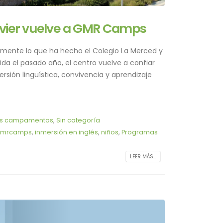
avier vuelve a GMR Camps
samente lo que ha hecho el Colegio La Merced y
vida el pasado año, el centro vuelve a confiar
ión lingüística, convivencia y aprendizaje
os campamentos
,
Sin categoría
mrcamps
,
inmersión en inglés
,
niños
,
Programas
LEER MÁS...