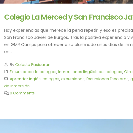
Colegio La Merced y San Francisco J
Hay experiencias que merece la pena repetir, y eso es preci
San Francisco Javier de Burgos. Tras la positiva experiencia vi
en GMR Camps para ofrecer a su alumnado unos días de inmers
en...
By
Celeste Pasicaran
Excursiones de colegios
,
Inmersiones lingüisticas colegios
,
Otr
Aprender inglés
,
colegios
,
excursiones
,
Excursiones Escolares
,
g
de inmersión
0 Comments