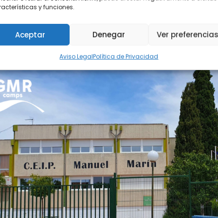
acterísticas y funciones.
By
Celeste Pasicaran
Actividades
,
Excursiones de colegios
,
M
colegios
,
excursiones
,
Excursiones Escolares
,
gmrcamps
,
niños
Aceptar
Denegar
Ver preferencia
Aviso Legal
Política de Privacidad