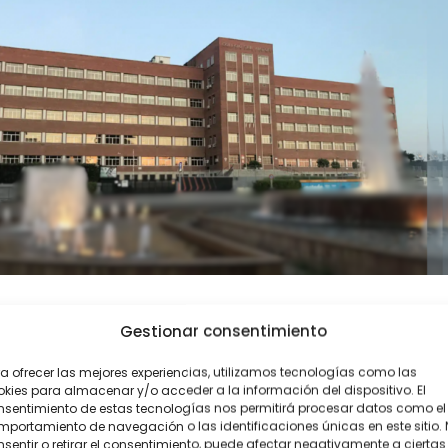
Colegio San Viator disfruta de GMR 
Gestionar consentimiento
Las mejores experiencias educativas son aquellas que permite
a ofrecer las mejores experiencias, utilizamos tecnologías como las
llega hoy a GMR Camps el alumnado del Colegio San Viator de
kies para almacenar y/o acceder a la información del dispositivo. El
nsentimiento de estas tecnologías nos permitirá procesar datos como el
repletos de actividades, convivencia y descubrimiento del ento
portamiento de navegación o las identificaciones únicas en este sitio.
participarán en una propuesta diseñada para combinar...
sentir o retirar el consentimiento, puede afectar negativamente a ciertas