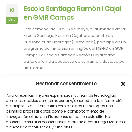
Escola Santiago Ramón i Cajal
10
en GMR Camps
May
Esta semana, del 10 al 16 de mayo, el alumnado de la
Escola Santiago Ramón i Cajal, procedente de
L’Hospitalet de Llobregat (Barcelona), participa en un
programa de inmersión en inglés del MEFPD en GMR
Camps. La Escola Santiago Ramón i Cajal forma
parte de la vida educativa de su barrio y destaca por
una forma...
By
Celeste Pasicaran
Gestionar consentimiento
Inmersiones lingüisticas del MEFPD
Aprender inglés
,
colegios
,
Excursiones Escolares
,
Para ofrecer las mejores experiencias, utilizamos tecnologías
gmrcamps
,
inmersión en inglés
,
MEFPD
,
niños
,
Programas
como las cookies para almacenar y/o acceder a la información
del dispositivo. El consentimiento de estas tecnologías nos
de inmersión
permitirá procesar datos como el comportamiento de
0 Comments
navegación o las identificaciones únicas en este sitio. No
consentir o retirar el consentimiento, puede afectar negativamente
LEER MÁS...
a ciertas características y funciones.