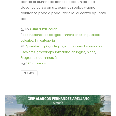
donde el alumnado tiene la oportunidad de
desenvolverse en situaciones reales y ganar
confianza poco a poco. Por ello, el centro apuesta
por...
By
Celeste Pasicaran
Excursiones de colegios
,
Inmersiones lingüisticas
colegios
,
Sin categoría
Aprender inglés
,
colegios
,
excursiones
,
Excursiones
Escolares
,
gmrcamps
,
inmersión en inglés
,
niños
,
Programas de inmersión
0 Comments
LEER MÁS...