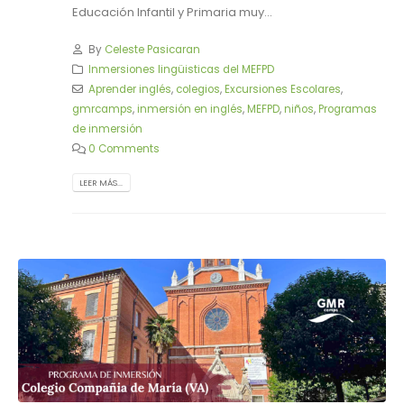
Educación Infantil y Primaria muy...
By
Celeste Pasicaran
Inmersiones lingüisticas del MEFPD
Aprender inglés
,
colegios
,
Excursiones Escolares
,
gmrcamps
,
inmersión en inglés
,
MEFPD
,
niños
,
Programas
de inmersión
0 Comments
LEER MÁS...