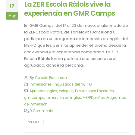
La ZER Escola Ràfols vive la
17
experiencia en GMR Camps
May
En GMR Camps, del 17 al 23 de mayo, el alumnado de
la ZER Escola Ràfols, de Torrelavit (Barcelona),
participa en un programa de inmersión en inglés del
MEFPD que les permite aprender el idioma desde la
convivencia y la experiencia compartida. La ZER
Escola Ràfols forma parte de una escuela rural
agrupada, donde la cercanía...
By
Celeste Pasicaran
Inmersiones lingüisticas del MEFPD
Aprender inglés
,
colegios
,
Excursiones Escolares
,
gmrcamps
,
inmersión en inglés
,
MEFPD
,
niños
,
Programas
de inmersión
0 Comments
LEER MÁS...