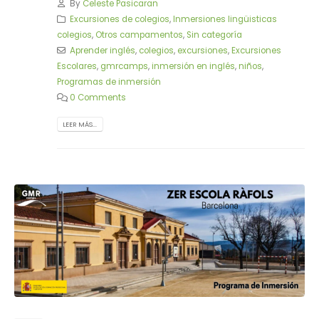
By
Celeste Pasicaran
Excursiones de colegios
,
Inmersiones lingüisticas
colegios
,
Otros campamentos
,
Sin categoría
Aprender inglés
,
colegios
,
excursiones
,
Excursiones
Escolares
,
gmrcamps
,
inmersión en inglés
,
niños
,
Programas de inmersión
0 Comments
LEER MÁS...