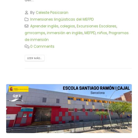
By
Celeste Pasicaran
Inmersiones lingüisticas del MEFPD
Aprender inglés
,
colegios
,
Excursiones Escolares
,
gmrcamps
,
inmersión en inglés
,
MEFPD
,
niños
,
Programas
de inmersión
0 Comments
LEER MÁS...