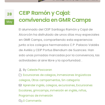
CEIP Ramón y Cajal:
28
convivencia en GMR Camps
May
El alumnado del CEIP Santiago Ramón y Cajal de
Alcorcón ha disfrutado de unos días muy especiales
en GMR Camps, compartiendo esta experiencia
junto a los colegios hermanados C.P. Palacio Valdés
de Avilés y CEIP Portus Blendium de Suances. Han
sido unas jornadas marcadas por la convivencia, las
actividades al aire libre y la oportunidad...
By
Celeste Pasicaran
Excursiones de colegios
,
Inmersiones lingüisticas
colegios
,
Otros campamentos
,
Sin categoría
Aprender inglés
,
colegios
,
excursiones
,
Excursiones
Escolares
,
gmrcamps
,
inmersión en inglés
,
niños
,
Programas de inmersión
0 Comments