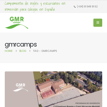
Campamentos de inglés y excursiones en
(+34) 91 548 91 92
inmersión para colegios en España
gmrcamps
HOME
BLOG
TAG -
GMRCAMPS