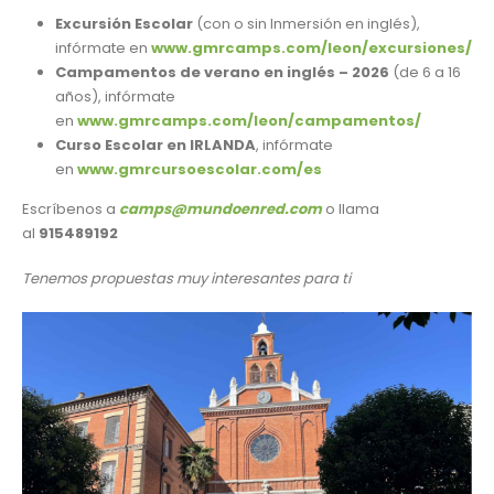
Excursión Escolar
(con o sin Inmersión en inglés),
infórmate en
www.gmrcamps.com/leon/excursiones/
Campamentos de verano en inglés – 2026
(de 6 a 16
años), infórmate
en
www.gmrcamps.com/leon/campamentos/
Curso Escolar en IRLANDA
, infórmate
en
www.gmrcursoescolar.com/es
Escríbenos a
camps@mundoenred.com
o llama
al
915489192
Tenemos propuestas muy interesantes para ti