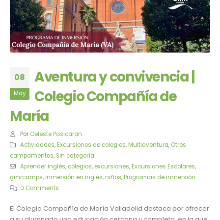
Aventura y convivencia |
08
Colegio Compañía de
May
María
Por
Celeste Pasicaran
Actividades
,
Excursiones de colegios
,
Multiaventura
,
Otros
campamentos
,
Sin categoría
Aprender inglés
,
colegios
,
excursiones
,
Excursiones Escolares
,
gmrcamps
,
inmersión en inglés
,
niños
,
Programas de inmersión
0 Comments
El Colegio Compañía de María Valladolid destaca por ofrecer
a su alumnado una educación cercana y completa, en la que