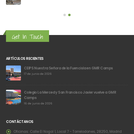
Get In Touch
ARTÍCULOS RECIENTES
CEIPS Nuestra Señora de la Fuencisla en GMR Camps
17 de junio de 2026
Colegio La Merced y San Francisco Javier vuelve a GMR
Camps
16 de junio de 2026
CONTÁCTANOS
Oficinas:
Calle El Nogal 1, Local 7 - Torrelodones, 28250, Madrid