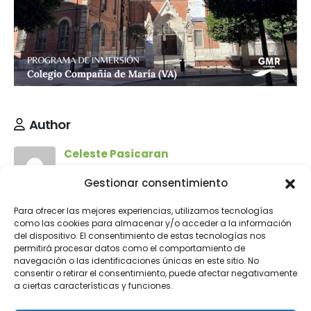
Author
Celeste Pasicaran
Gestionar consentimiento
Para ofrecer las mejores experiencias, utilizamos tecnologías
como las cookies para almacenar y/o acceder a la información
Deja una respuesta
del dispositivo. El consentimiento de estas tecnologías nos
permitirá procesar datos como el comportamiento de
navegación o las identificaciones únicas en este sitio. No
consentir o retirar el consentimiento, puede afectar negativamente
Tu dirección de correo electrónico no será
a ciertas características y funciones.
publicada.
Los campos obligatorios están marcados
con
*