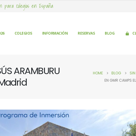
n para colegios en España
026
COLEGIOS
INFORMACIÓN
RESERVAS
BLOG
C
ESÚS ARAMBURU
HOME
BLOG
SI
 Madrid
EN GMR CAMPS EL