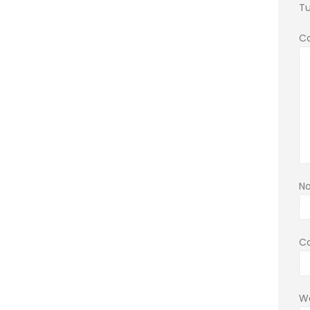
Tu
C
N
Co
W