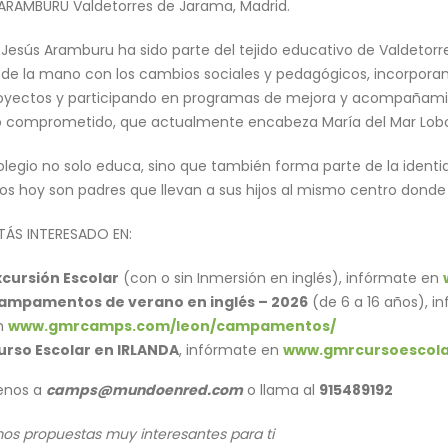
ARAMBURU Valdetorres de Jarama, Madrid.
P Jesús Aramburu ha sido parte del tejido educativo de Valdeto
 de la mano con los cambios sociales y pedagógicos, incorpora
IPS Nuestra Señora de la
CEIP Manuel Marín regresa a
oyectos y participando en programas de mejora y acompañamient
encisla en GMR Camps
GMR Camps
o comprometido, que actualmente encabeza María del Mar Lob
 de junio de 2026
15 de junio de 2026
olegio no solo educa, sino que también forma parte de la ident
legio La Merced y San
Colegio Santa Teresa de
s hoy son padres que llevan a sus hijos al mismo centro donde el
ancisco Javier vuelve a
Jesús llega a GMR Camps
MR Camps
10 de junio de 2026
STÁS INTERESADO EN:
e 2026
IES Valle del Cidacos vuelve a
xcursión Escolar
(con o sin Inmersión en inglés), infórmate en
legio San Viator disfruta
GMR Camps
ampamentos de verano en inglés – 2026
(de 6 a 16 años), i
e GMR Camps
9 de junio de 2026
n
www.gmrcamps.com/leon/campamentos/
 de junio de 2026
urso Escolar en IRLANDA
, infórmate en
www.gmrcursoescola
enos a
camps@mundoenred.com
o llama al
915489192
s propuestas muy interesantes para ti