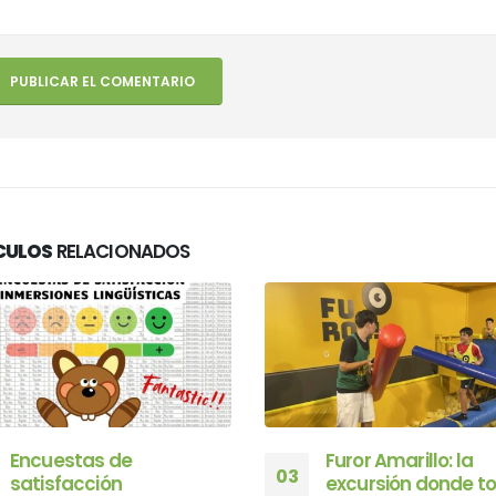
CULOS
RELACIONADOS
Furor Amarillo: la
En GMR Camps La
18
excursión donde todo se
ESCUELA TORROJA I