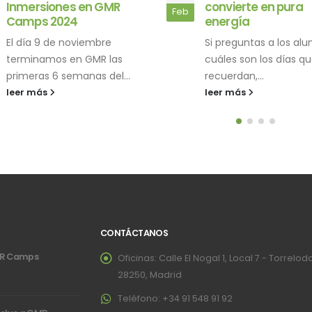
convierte en pura
MIRET Vila-seca
May
energía
Tarragona
Si preguntas a los alumnos
El colegio se caracter
cuáles son los días que más
su enfoque en la edu
recuerdan,...
integral, ofreciendo...
leer más
leer más
CONTÁCTANOS
GMR Camps
Oficinas:
Calle El Nogal 1, Local 7 - Torrelod
28250, Madrid
Teléfono:
+34 91 548 91 92