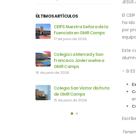
JESÚS 
El CEI
ÚLTIMOS ARTÍCULOS
ha ido
ra Señora de la
CEIP Manuel Marín regresa a
CE
por pr
en GMR Camps
GMR Camps
Fu
equip
e 2026
15 de junio de 2026
17
Este c
Merced y San
Colegio Santa Teresa de
Co
alumno
avier vuelve a
Jesús llega a GMR Camps
Fr
s
G
10 de junio de 2026
– SI E
16 de junio d
IES Valle del Cidacos vuelve a
E
 Viator disfruta
GMR Camps
Co
C
mps
d
9 de junio de 2026
e
e 2026
15
C
Escríb
Tenemo