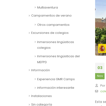
Multiaventura
Campamentos de verano
Otros campamentos
Excursiones de colegios
Inmersiones lingüisticas
colegios
Inmersiones lingüisticas del
MEFPD
03
Información
Nov
Experiencia GMR Camps
Por
información interesante
col
Instalaciones
Esta s
Sin categoría