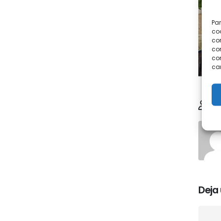
Par
coo
co
com
con
car
Au
Deja