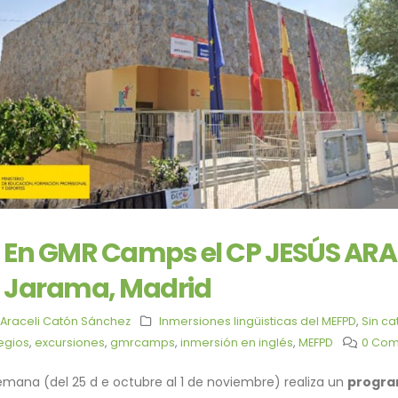
En GMR Camps el CP JESÚS ARA
Jarama, Madrid
Araceli Catón Sánchez
Inmersiones lingüisticas del MEFPD
,
Sin ca
egios
,
excursiones
,
gmrcamps
,
inmersión en inglés
,
MEFPD
0 Co
emana (del 25 d e octubre al 1 de noviembre) realiza un
progra