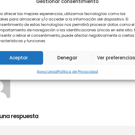
Gestionar consentimiento
a ofrecer las mejores experiencias, utilizamos tecnologías como las
kies para almacenar y/o acceder a la información del dispositivo. El
nsentimiento de estas tecnologías nos permitirá procesar datos como el
portamiento de navegación o las identificaciones únicas en este sitio.
sentir o retirar el consentimiento, puede afectar negativamente a ciertas
acterísticas y funciones.
Aceptar
Denegar
Ver preferencia
thor
Aviso Legal
Política de Privacidad
Araceli Catón Sánchez
 una respuesta