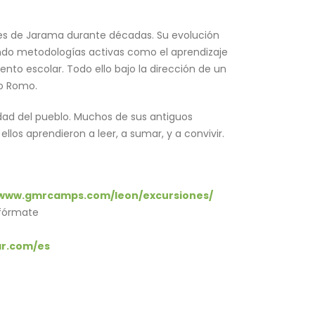
rres de Jarama durante décadas. Su evolución
ndo metodologías activas como el aprendizaje
o escolar. Todo ello bajo la dirección de un
o Romo.
idad del pueblo. Muchos de sus antiguos
los aprendieron a leer, a sumar, y a convivir.
www.gmrcamps.com/leon/excursiones/
nfórmate
r.com/es