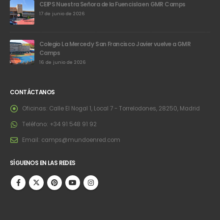
CEIPS Nuestra Señora de la Fuencisla en GMR Camps
17 de junio de 2026
Colegio La Merced y San Francisco Javier vuelve a GMR
Camps
16 de junio de 2026
CONTÁCTANOS
Oficinas:
Calle El Nogal 1, Local 7 - Torrelodones, 28250, Madrid
Teléfono:
+34 91 548 91 92
Email:
camps@mundoenred.com
SÍGUENOS EN LAS REDES