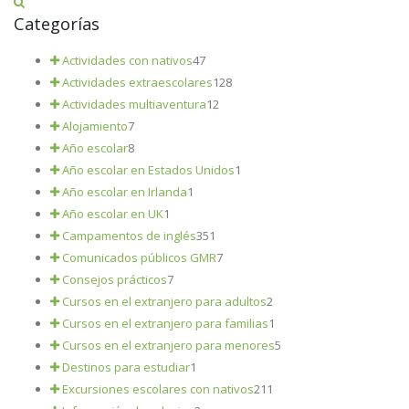
Categorías
Actividades con nativos
47
Actividades extraescolares
128
Actividades multiaventura
12
Alojamiento
7
Año escolar
8
Año escolar en Estados Unidos
1
Año escolar en Irlanda
1
Año escolar en UK
1
Campamentos de inglés
351
Comunicados públicos GMR
7
Consejos prácticos
7
Cursos en el extranjero para adultos
2
Cursos en el extranjero para familias
1
Cursos en el extranjero para menores
5
Destinos para estudiar
1
Excursiones escolares con nativos
211