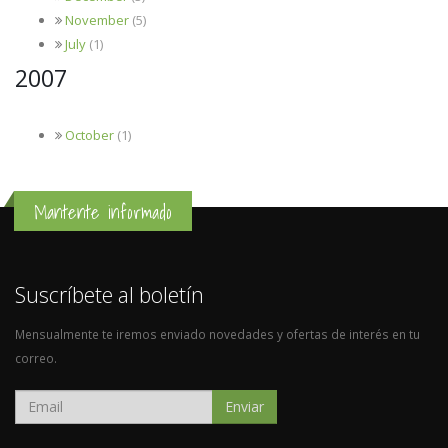
November
(5)
July
(1)
2007
October
(1)
Mantente informado
Suscríbete al boletín
Mensualmente te iremos enviado novedades y ofertas de interés en tu
correo.
Enviar