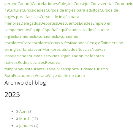
verano
Canadá
Cancelaciones
Colegios
Consejos
Convivencias
Coronavir
19
Cultura
Curiosidades
Cursos de inglés para adultos
Cursos de
inglés para familias
Cursos de inglés para
menores
Delegados
Deportes
Descuentos
Edades
Empleo en
campamentos
Equipo
España
Esquí
Estados Unidos
Estudiar
inglés
Exámenes
Excursiones
Excursiones
escolares
Extraescolares
Ferias y festividades
Geografía
Inmersión
en inglés
Irlanda
León
Monitores titulados
Noticias
Nuevas
instalaciones
Nuevos servicios
Organización
Profesores
nativos
Redes sociales
Reserva
temprana
Restaurante
Trabajo
Transporte
Turismo
Turismo
Rural
Vacaciones
Verano
Viaje de fin de curso
Archivo del blog
2025
April
(3)
March
(12)
January
(4)