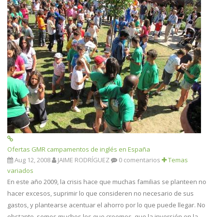
Ofertas GMR campamentos de inglés en España
Aug 12, 2008
JAIME RODRÍGUEZ
0 comentarios
Temas
variados
En este año 2009, la crisis hace que muchas familias se planteen no
hacer excesos, suprimir lo que consideren no necesario de sus
gastos, y plantearse acentuar el ahorro por lo que puede llegar. No
obstante, somos muchos los que creemos, que la inversión en la