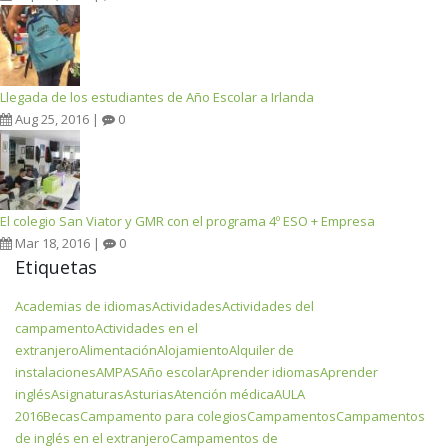
Llegada de los estudiantes de Año Escolar a Irlanda
Aug 25, 2016 |
0
El colegio San Viator y GMR con el programa 4º ESO + Empresa
Mar 18, 2016 |
0
Etiquetas
Academias de idiomas
Actividades
Actividades del
campamento
Actividades en el
extranjero
Alimentación
Alojamiento
Alquiler de
instalaciones
AMPAS
Año escolar
Aprender idiomas
Aprender
inglés
Asignaturas
Asturias
Atención médica
AULA
2016
Becas
Campamento para colegios
Campamentos
Campamentos
de inglés en el extranjero
Campamentos de