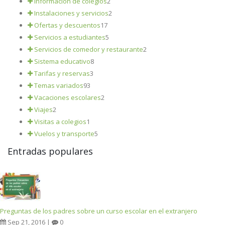
Información de colegios
2
Instalaciones y servicios
2
Ofertas y descuentos
17
Servicios a estudiantes
5
Servicios de comedor y restaurante
2
Sistema educativo
8
Tarifas y reservas
3
Temas variados
93
Vacaciones escolares
2
Viajes
2
Visitas a colegios
1
Vuelos y transporte
5
Entradas populares
Preguntas de los padres sobre un curso escolar en el extranjero
Sep 21, 2016 |
0