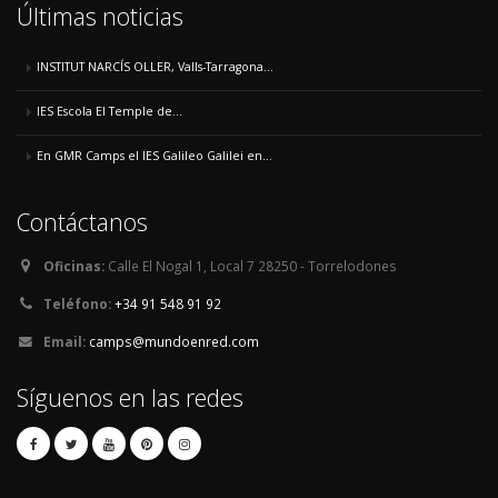
Últimas noticias
INSTITUT NARCÍS OLLER, Valls-Tarragona...
IES Escola El Temple de...
En GMR Camps el IES Galileo Galilei en...
Contáctanos
Oficinas:
Calle El Nogal 1, Local 7 28250 - Torrelodones
Teléfono:
+34 91 548 91 92
Email:
camps@mundoenred.com
Síguenos en las redes