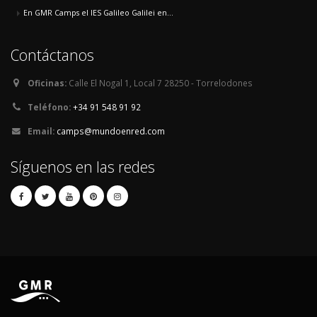
En GMR Camps el IES Galileo Galilei en...
Contáctanos
Oficinas:
Calle El Nogal 1, Local 7 28250 - Torrelodones
Teléfono:
+34 91 548 91 92
Email:
camps@mundoenred.com
Síguenos en las redes