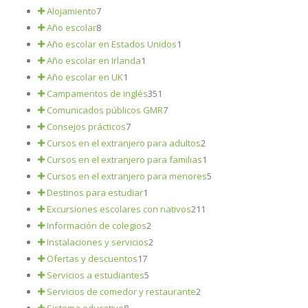
Alojamiento
7
Año escolar
8
Año escolar en Estados Unidos
1
Año escolar en Irlanda
1
Año escolar en UK
1
Campamentos de inglés
351
Comunicados públicos GMR
7
Consejos prácticos
7
Cursos en el extranjero para adultos
2
Cursos en el extranjero para familias
1
Cursos en el extranjero para menores
5
Destinos para estudiar
1
Excursiones escolares con nativos
211
Información de colegios
2
Instalaciones y servicios
2
Ofertas y descuentos
17
Servicios a estudiantes
5
Servicios de comedor y restaurante
2