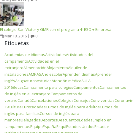
El colegio San Viator y GMR con el programa 4º ESO + Empresa
Mar 18, 2016 |
0
Etiquetas
Academias de idiomas
Actividades
Actividades del
campamento
Actividades en el
extranjero
Alimentación
Alojamiento
Alquiler de
instalaciones
AMPAS
Año escolar
Aprender idiomas
Aprender
inglés
Asignaturas
Asturias
Atención médica
AULA
2016
Becas
Campamento para colegios
Campamentos
Campamentos
de inglés en el extranjero
Campamentos de
verano
Canadá
Cancelaciones
Colegios
Consejos
Convivencias
Coronavir
19
Cultura
Curiosidades
Cursos de inglés para adultos
Cursos de
inglés para familias
Cursos de inglés para
menores
Delegados
Deportes
Descuentos
Edades
Empleo en
campamentos
Equipo
España
Esquí
Estados Unidos
Estudiar
inglés
Exámenes
Excursiones
Excursiones