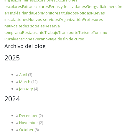
escolares
Extraescolares
Ferias y festividades
Geografía
Inmersión
en inglés
Irlanda
León
Monitores titulados
Noticias
Nuevas
instalaciones
Nuevos servicios
Organización
Profesores
nativos
Redes sociales
Reserva
temprana
Restaurante
Trabajo
Transporte
Turismo
Turismo
Rural
Vacaciones
Verano
Viaje de fin de curso
Archivo del blog
2025
April
(3)
March
(12)
January
(4)
2024
December
(2)
November
(2)
October
(8)