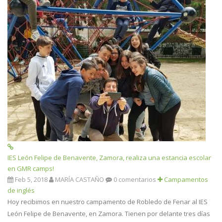
IES León Felipe de Benavente, Zamora, realiza una estancia escolar
en GMR camps!
Feb 5, 2018
MARÍA CASTAÑO
0 comentarios
Campamentos
de inglés
Hoy recibimos en nuestro campamento de Robledo de Fenar al IES
León Felipe de Benavente, en Zamora. Tienen por delante tres días