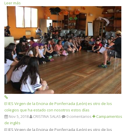
Leer más
El IES Virgen de la Encina de Ponferrada (León) es otro de los
colegios que ha estado con nosotros estos días
Nov 5, 2018
CRISTINA SALAS
0 comentarios
Campamentos
de inglés
El IES Virgen de la Encina de Ponferrada (León) es otro de los