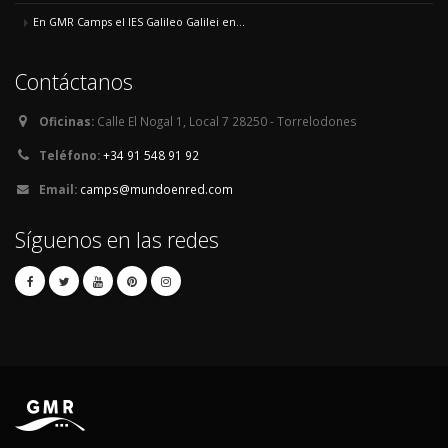
En GMR Camps el IES Galileo Galilei en...
Contáctanos
Oficinas:
Calle El Nogal 1, Local 7 28250 - Torrelodones
Teléfono:
+34 91 548 91 92
Email:
camps@mundoenred.com
Síguenos en las redes