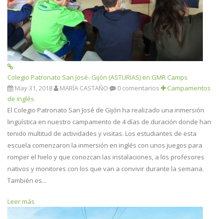
Colegio Patronato San José- Gijón (ASTURIAS) en GMR Camps
May 31, 2018
MARÍA CASTAÑO
0 comentarios
Campamentos
de inglés
El Colegio Patronato San José de Gijón ha realizado una inmersión
lingüística en nuestro campamento de 4 días de duración donde han
tenido multitud de actividades y visitas. Los estudiantes de esta
escuela comenzaron la inmersión en inglés con unos juegos para
romper el hielo y que conozcan las instalaciones, a los profesores
nativos y monitores con los que van a convivir durante la semana.
También es...
Leer más