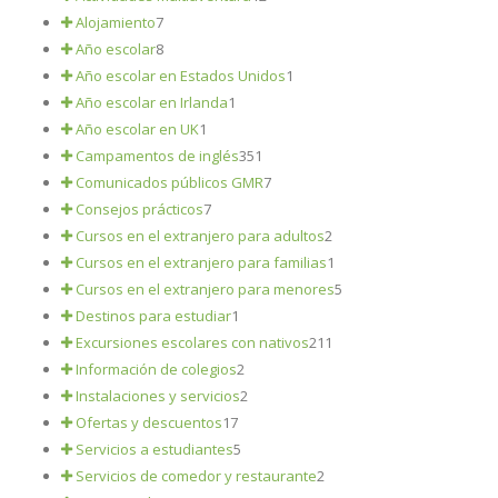
Alojamiento
7
Año escolar
8
Año escolar en Estados Unidos
1
Año escolar en Irlanda
1
Año escolar en UK
1
Campamentos de inglés
351
Comunicados públicos GMR
7
Consejos prácticos
7
Cursos en el extranjero para adultos
2
Cursos en el extranjero para familias
1
Cursos en el extranjero para menores
5
Destinos para estudiar
1
Excursiones escolares con nativos
211
Información de colegios
2
Instalaciones y servicios
2
Ofertas y descuentos
17
Servicios a estudiantes
5
Servicios de comedor y restaurante
2