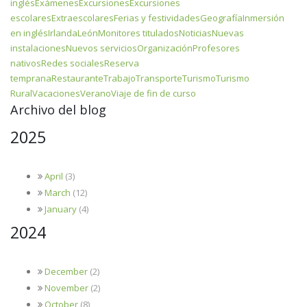
inglés
Exámenes
Excursiones
Excursiones
escolares
Extraescolares
Ferias y festividades
Geografía
Inmersión
en inglés
Irlanda
León
Monitores titulados
Noticias
Nuevas
instalaciones
Nuevos servicios
Organización
Profesores
nativos
Redes sociales
Reserva
temprana
Restaurante
Trabajo
Transporte
Turismo
Turismo
Rural
Vacaciones
Verano
Viaje de fin de curso
Archivo del blog
2025
April
(3)
March
(12)
January
(4)
2024
December
(2)
November
(2)
October
(8)