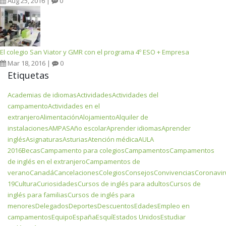
Aug 25, 2016 |
0
El colegio San Viator y GMR con el programa 4º ESO + Empresa
Mar 18, 2016 |
0
Etiquetas
Academias de idiomas
Actividades
Actividades del
campamento
Actividades en el
extranjero
Alimentación
Alojamiento
Alquiler de
instalaciones
AMPAS
Año escolar
Aprender idiomas
Aprender
inglés
Asignaturas
Asturias
Atención médica
AULA
2016
Becas
Campamento para colegios
Campamentos
Campamentos
de inglés en el extranjero
Campamentos de
verano
Canadá
Cancelaciones
Colegios
Consejos
Convivencias
Coronavir
19
Cultura
Curiosidades
Cursos de inglés para adultos
Cursos de
inglés para familias
Cursos de inglés para
menores
Delegados
Deportes
Descuentos
Edades
Empleo en
campamentos
Equipo
España
Esquí
Estados Unidos
Estudiar