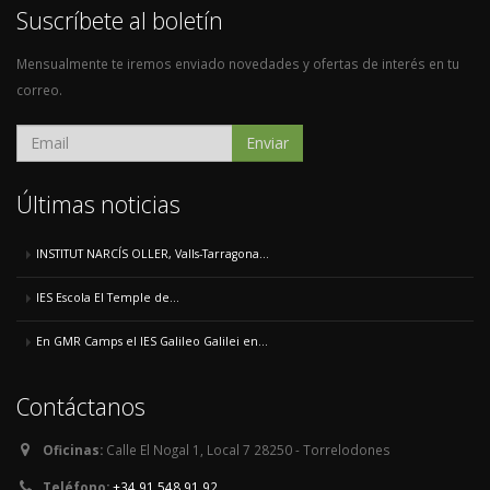
Suscríbete al boletín
Mensualmente te iremos enviado novedades y ofertas de interés en tu
correo.
Enviar
Últimas noticias
INSTITUT NARCÍS OLLER, Valls-Tarragona...
IES Escola El Temple de...
En GMR Camps el IES Galileo Galilei en...
Contáctanos
Oficinas:
Calle El Nogal 1, Local 7 28250 - Torrelodones
Teléfono:
+34 91 548 91 92