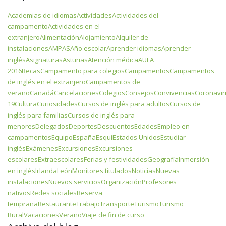
Academias de idiomas
Actividades
Actividades del
campamento
Actividades en el
extranjero
Alimentación
Alojamiento
Alquiler de
instalaciones
AMPAS
Año escolar
Aprender idiomas
Aprender
inglés
Asignaturas
Asturias
Atención médica
AULA
2016
Becas
Campamento para colegios
Campamentos
Campamentos
de inglés en el extranjero
Campamentos de
verano
Canadá
Cancelaciones
Colegios
Consejos
Convivencias
Coronavir
19
Cultura
Curiosidades
Cursos de inglés para adultos
Cursos de
inglés para familias
Cursos de inglés para
menores
Delegados
Deportes
Descuentos
Edades
Empleo en
campamentos
Equipo
España
Esquí
Estados Unidos
Estudiar
inglés
Exámenes
Excursiones
Excursiones
escolares
Extraescolares
Ferias y festividades
Geografía
Inmersión
en inglés
Irlanda
León
Monitores titulados
Noticias
Nuevas
instalaciones
Nuevos servicios
Organización
Profesores
nativos
Redes sociales
Reserva
temprana
Restaurante
Trabajo
Transporte
Turismo
Turismo
Rural
Vacaciones
Verano
Viaje de fin de curso