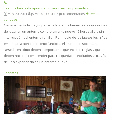
La importancia de aprender jugando en campamentos
May 20, 2011
JAIME RODRÍGUEZ
0 comentarios
Temas
variados
Generalmente la mayor parte de los niños tienen pocas ocasiones
de jugar en un entorno completamente nuevo 12 horas al día sin
interrupción del entorno familiar. Por medio de los juegos los niños
empiezan a aprender cómo funciona el mundo en sociedad.
Descubren cómo deben comportarse, que existen reglas y que
deben hacerse comprender para no quedarse excluidos. A través
de una experiencia en un entorno nuevo...
Leer más