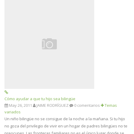
Cómo ayudar a que tu hijo sea bilingüe
May 26, 2011
JAIME RODRÍGUEZ
0 comentarios
Temas
variados
Un niño bilingüe no se consigue de la noche a la mañana. Si tu hijo
no goza del privilegio de vivir en un hogar de padres bilingües no te
preocupes. Las fronteras familiares no es el único lugar donde se