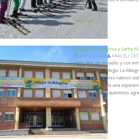
todos...
Leer más
Colegio La Milagrosa y Santa Fl
Mar 14, 2019
ARACELI CA
Unos días de ensueño y con inm
del estupendo colegio La Milagro
nuestros profesores nativos vis
Valporquero. Toda una experienc
ESO. Desde aquí queremos agrade
en sus...
Leer más