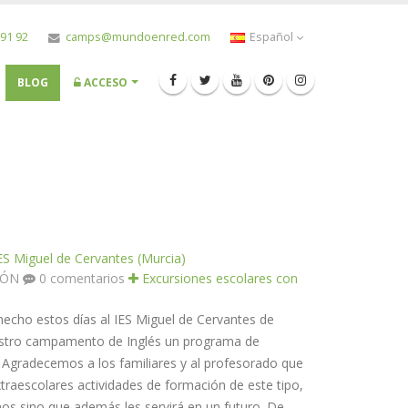
 91 92
camps@mundoenred.com
Español
BLOG
ACCESO
ES Miguel de Cervantes (Murcia)
TÓN
0 comentarios
Excursiones escolares con
 hecho estos días al IES Miguel de Cervantes de
estro campamento de Inglés un programa de
. Agradecemos a los familiares y al profesorado que
raescolares actividades de formación de este tipo,
nos sino que además les servirá en un futuro. De