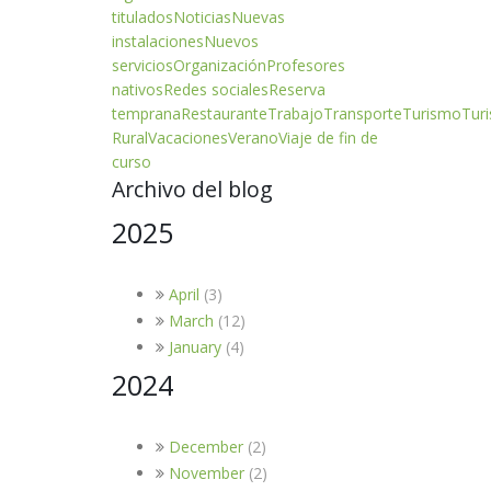
titulados
Noticias
Nuevas
instalaciones
Nuevos
servicios
Organización
Profesores
nativos
Redes sociales
Reserva
temprana
Restaurante
Trabajo
Transporte
Turismo
Tur
Rural
Vacaciones
Verano
Viaje de fin de
curso
Archivo del blog
2025
April
(3)
March
(12)
January
(4)
2024
December
(2)
November
(2)