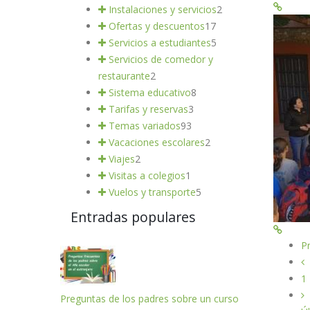
Instalaciones y servicios
2
Ofertas y descuentos
17
Servicios a estudiantes
5
Servicios de comedor y
restaurante
2
Sistema educativo
8
Tarifas y reservas
3
Temas variados
93
Vacaciones escolares
2
Viajes
2
Visitas a colegios
1
Vuelos y transporte
5
Entradas populares
P
1
Preguntas de los padres sobre un curso