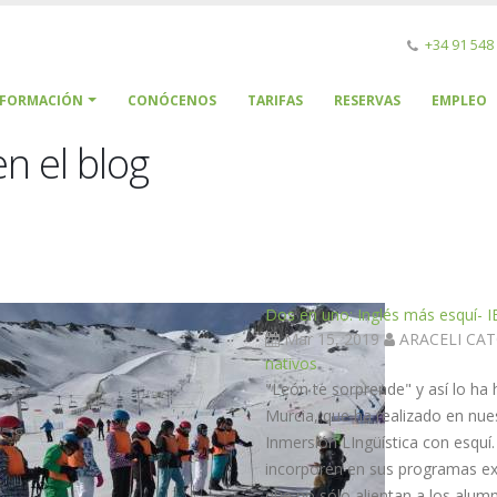
+34 91 548
NFORMACIÓN
CONÓCENOS
TARIFAS
RESERVAS
EMPLEO
n el blog
Dos en uno: Inglés más esquí- I
Mar 15, 2019
ARACELI CA
nativos
"León te sorprende" y así lo ha
Murcia, que ha realizado en nu
Inmersión LIngüística con esquí
incorporen en sus programas ext
que no sólo alientan a los alum