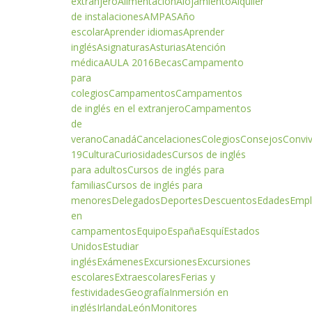
extranjero
Alimentación
Alojamiento
Alquiler
de instalaciones
AMPAS
Año
escolar
Aprender idiomas
Aprender
inglés
Asignaturas
Asturias
Atención
médica
AULA 2016
Becas
Campamento
para
colegios
Campamentos
Campamentos
de inglés en el extranjero
Campamentos
de
verano
Canadá
Cancelaciones
Colegios
Consejos
Conviv
19
Cultura
Curiosidades
Cursos de inglés
para adultos
Cursos de inglés para
familias
Cursos de inglés para
menores
Delegados
Deportes
Descuentos
Edades
Emp
en
campamentos
Equipo
España
Esquí
Estados
Unidos
Estudiar
inglés
Exámenes
Excursiones
Excursiones
escolares
Extraescolares
Ferias y
festividades
Geografía
Inmersión en
inglés
Irlanda
León
Monitores