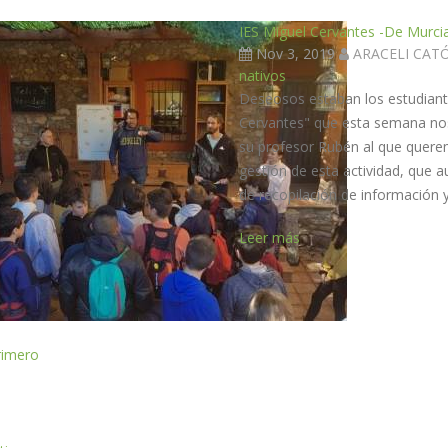
IES Miguel Cervantes -De Murcia
Nov 3, 2019
ARACELI CAT
nativos
Deseosos estaban los estudiante
Cervantes" que esta semana nos 
su profesor Rubén al que quere
gestión de esta actividad, que a
de recopilación de información 
Leer más
rimero