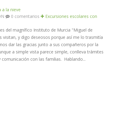
 a la nieve
ÓN
0 comentarios
Excursiones escolares con
s del magnífico Instituto de Murcia "Miguel de
visitan, y digo deseosos porque así me lo trasmitía
mos dar las gracias junto a sus compañeros por la
unque a simple vista parece simple, conlleva trámites
y comunicación con las familias. Hablando...