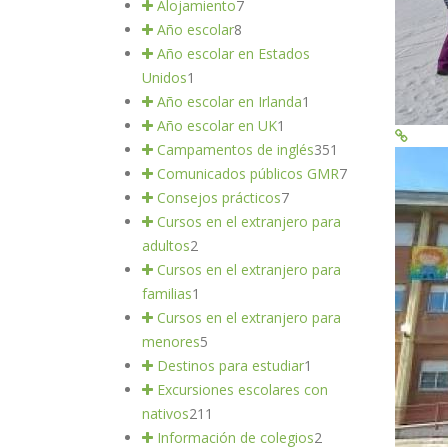
Alojamiento
7
Año escolar
8
Año escolar en Estados
Unidos
1
Año escolar en Irlanda
1
Año escolar en UK
1
Campamentos de inglés
351
Comunicados públicos GMR
7
Consejos prácticos
7
Cursos en el extranjero para
adultos
2
Cursos en el extranjero para
familias
1
Cursos en el extranjero para
menores
5
Destinos para estudiar
1
Excursiones escolares con
nativos
211
Información de colegios
2