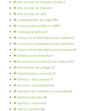
Año escolar en Estados Unidos
1
Año escolar en Irlanda
1
Año escolar en UK
1
Campamentos de inglés
351
Comunicados públicos GMR
7
Consejos prácticos
7
Cursos en el extranjero para adultos
2
Cursos en el extranjero para familias
1
Cursos en el extranjero para menores
5
Destinos para estudiar
1
Excursiones escolares con nativos
211
Información de colegios
2
Instalaciones y servicios
2
Ofertas y descuentos
17
Servicios a estudiantes
5
Servicios de comedor y restaurante
2
Sistema educativo
8
Tarifas y reservas
3
Temas variados
93