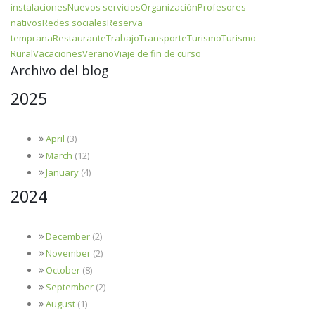
instalaciones
Nuevos servicios
Organización
Profesores
nativos
Redes sociales
Reserva
temprana
Restaurante
Trabajo
Transporte
Turismo
Turismo
Rural
Vacaciones
Verano
Viaje de fin de curso
Archivo del blog
2025
April
(3)
March
(12)
January
(4)
2024
December
(2)
November
(2)
October
(8)
September
(2)
August
(1)