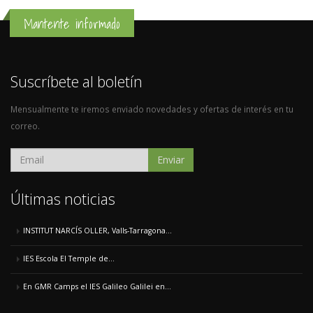
Mantente informado
Suscríbete al boletín
Mensualmente te iremos enviado novedades y ofertas de interés en tu
correo.
Enviar
Últimas noticias
INSTITUT NARCÍS OLLER, Valls-Tarragona...
IES Escola El Temple de...
En GMR Camps el IES Galileo Galilei en...