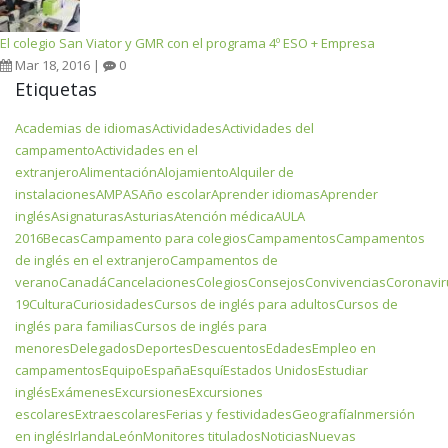
El colegio San Viator y GMR con el programa 4º ESO + Empresa
Mar 18, 2016 |
0
Etiquetas
Academias de idiomas
Actividades
Actividades del
campamento
Actividades en el
extranjero
Alimentación
Alojamiento
Alquiler de
instalaciones
AMPAS
Año escolar
Aprender idiomas
Aprender
inglés
Asignaturas
Asturias
Atención médica
AULA
2016
Becas
Campamento para colegios
Campamentos
Campamentos
de inglés en el extranjero
Campamentos de
verano
Canadá
Cancelaciones
Colegios
Consejos
Convivencias
Coronavir
19
Cultura
Curiosidades
Cursos de inglés para adultos
Cursos de
inglés para familias
Cursos de inglés para
menores
Delegados
Deportes
Descuentos
Edades
Empleo en
campamentos
Equipo
España
Esquí
Estados Unidos
Estudiar
inglés
Exámenes
Excursiones
Excursiones
escolares
Extraescolares
Ferias y festividades
Geografía
Inmersión
en inglés
Irlanda
León
Monitores titulados
Noticias
Nuevas