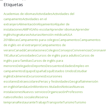
Etiquetas
Academias de idiomas
Actividades
Actividades del
campamento
Actividades en el
extranjero
Alimentación
Alojamiento
Alquiler de
instalaciones
AMPAS
Año escolar
Aprender idiomas
Aprender
inglés
Asignaturas
Asturias
Atención médica
AULA
2016
Becas
Campamento para colegios
Campamentos
Campamentos
de inglés en el extranjero
Campamentos de
verano
Canadá
Cancelaciones
Colegios
Consejos
Convivencias
Coronavir
19
Cultura
Curiosidades
Cursos de inglés para adultos
Cursos de
inglés para familias
Cursos de inglés para
menores
Delegados
Deportes
Descuentos
Edades
Empleo en
campamentos
Equipo
España
Esquí
Estados Unidos
Estudiar
inglés
Exámenes
Excursiones
Excursiones
escolares
Extraescolares
Ferias y festividades
Geografía
Inmersión
en inglés
Irlanda
León
Monitores titulados
Noticias
Nuevas
instalaciones
Nuevos servicios
Organización
Profesores
nativos
Redes sociales
Reserva
temprana
Restaurante
Trabajo
Transporte
Turismo
Turismo