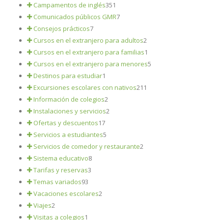
Campamentos de inglés
351
Comunicados públicos GMR
7
Consejos prácticos
7
Cursos en el extranjero para adultos
2
Cursos en el extranjero para familias
1
Cursos en el extranjero para menores
5
Destinos para estudiar
1
Excursiones escolares con nativos
211
Información de colegios
2
Instalaciones y servicios
2
Ofertas y descuentos
17
Servicios a estudiantes
5
Servicios de comedor y restaurante
2
Sistema educativo
8
Tarifas y reservas
3
Temas variados
93
Vacaciones escolares
2
Viajes
2
Visitas a colegios
1