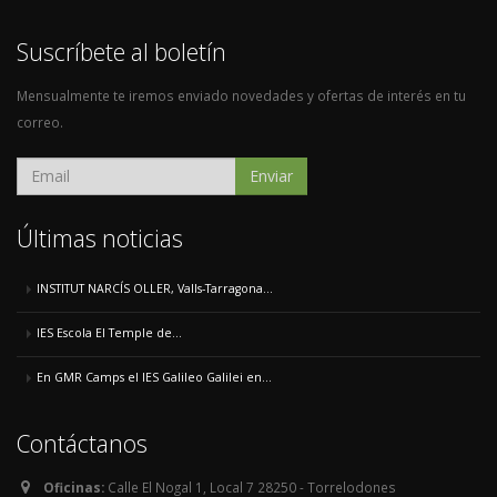
Suscríbete al boletín
Mensualmente te iremos enviado novedades y ofertas de interés en tu
correo.
Enviar
Últimas noticias
INSTITUT NARCÍS OLLER, Valls-Tarragona...
IES Escola El Temple de...
En GMR Camps el IES Galileo Galilei en...
Contáctanos
Oficinas:
Calle El Nogal 1, Local 7 28250 - Torrelodones