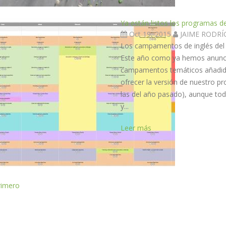
Ya están listos los programas 
Oct 19, 2015
JAIME RODR
Los campamentos de inglés del 
Este año como ya hemos anunc
campamentos temáticos añadido
ofrecer la versión de nuestro pr
las del año pasado), aunque tod
y...
Leer más
rimero