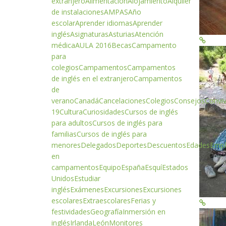
extranjero
Alimentación
Alojamiento
Alquiler
de instalaciones
AMPAS
Año
escolar
Aprender idiomas
Aprender
inglés
Asignaturas
Asturias
Atención
médica
AULA 2016
Becas
Campamento
para
colegios
Campamentos
Campamentos
de inglés en el extranjero
Campamentos
de
verano
Canadá
Cancelaciones
Colegios
Consejos
Conviv
19
Cultura
Curiosidades
Cursos de inglés
para adultos
Cursos de inglés para
familias
Cursos de inglés para
menores
Delegados
Deportes
Descuentos
Edades
Emp
en
campamentos
Equipo
España
Esquí
Estados
Unidos
Estudiar
inglés
Exámenes
Excursiones
Excursiones
escolares
Extraescolares
Ferias y
festividades
Geografía
Inmersión en
inglés
Irlanda
León
Monitores