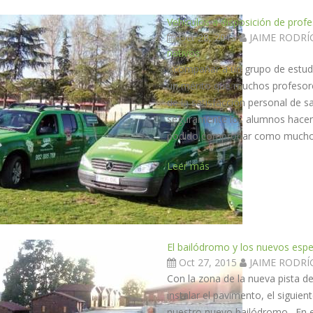
Vehículos a disposición de profe
Oct 28, 2015
JAIME RODR
nativos
Acompañar a un grupo de estudian
un mérito que muchos profesore
de la satisfacción personal de sa
seguramente los alumnos hacen 
podido comprobar como muchos
Leer más
El bailódromo y los nuevos espe
Oct 27, 2015
JAIME RODR
Con la zona de la nueva pista d
instalar el pavimento, el siguie
nuestro nuevo bailódromo. En e