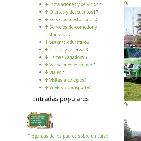
Instalaciones y servicios
2
Ofertas y descuentos
17
Servicios a estudiantes
5
Servicios de comedor y
restaurante
2
Sistema educativo
8
Tarifas y reservas
3
Temas variados
93
Vacaciones escolares
2
Viajes
2
Visitas a colegios
1
Vuelos y transporte
5
Entradas populares
Preguntas de los padres sobre un curso