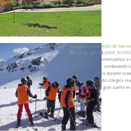
adquirir nuestras...
Leer más
Esquiar en la estación de San Is
Oct 29, 2015
JAIME RODR
En el año 2010 comenzamos a of
a esquiar a León, combinando la 
profesores nativos durante toda
años hemos tenido colegios rea
de los casos con gran suerte en 
Leer más