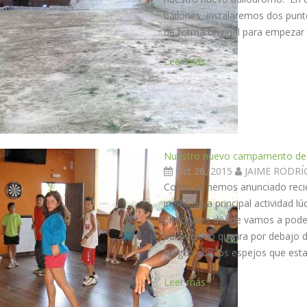
bailones, instalaremos dos punt
de forma original para empezar a
Leer más
Nuestro nuevo campamento de i
Oct 26, 2015
JAIME RODR
Como ya hemos anunciado reci
inglés cuya principal actividad l
principales dónde vamos a poder
bailódromo que ira por debajo d
juegos con los espejos que estam
Leer más