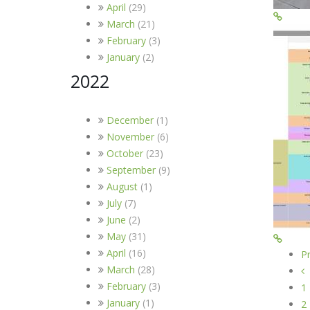
April
(29)
March
(21)
February
(3)
January
(2)
2022
December
(1)
November
(6)
October
(23)
September
(9)
August
(1)
July
(7)
June
(2)
May
(31)
April
(16)
P
March
(28)
February
(3)
1
January
(1)
2