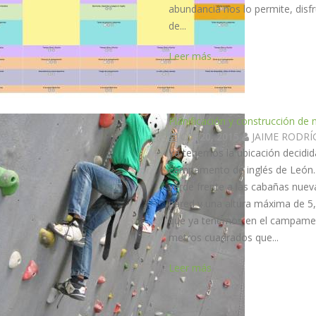
abundancia nos lo permite, disf
de...
Leer más
Planificación y construcción d
Oct 20, 2015
JAIME RODR
Ya tenemos la ubicación decid
campamento de inglés de León.
verde frente a las cabañas nue
pared y una altura máxima de 5,
que ya tenemos en el campamen
metros cuadrados que...
Leer más