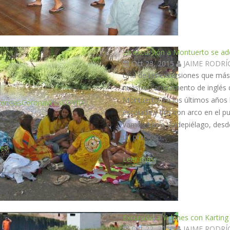
La excursión a Montuerto se ad
Oct 23, 2015
JAIME RODR
Una de las excursiones que más
nuestro campamento de inglés de
Montuerto. En los últimos año
encias
Coronavirus
COVID-
escalada y tiro con arco en el
vamos hacia Valdepiélago, desd
un precioso...
leo
Leer más
Excursión a Vidanes con Karting 
Oct 22, 2015
JAIME RODR