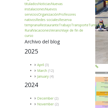
titulados
Noticias
Nuevas
instalaciones
Nuevos
servicios
Organización
Profesores
nativos
Redes sociales
Reserva
temprana
Restaurante
Trabajo
Transporte
Turismo
Tur
Rural
Vacaciones
Verano
Viaje de fin de
curso
Archivo del blog
2025
April
(3)
March
(12)
January
(4)
2024
December
(2)
November
(2)