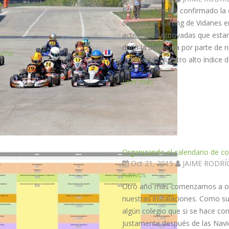
Este mes hemos confirmado la di
campers al Karting de Vidanes e
actividades renovadas que esta
dada la demanda por parte de n
ismo
acuciante. Nuestro alto índice d
Leer más
Organizando el calendario de c
Oct 21, 2015
JAIME RODR
nativos
Otro año más comenzamos a orga
nuestras instalaciones. Como su
algún colegio que si se hace c
justamente después de las Navida