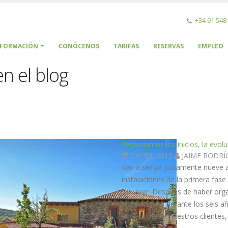
+34 91 548
NFORMACIÓN
CONÓCENOS
TARIFAS
RESERVAS
EMPLEO
n el blog
Recordamos los inicios, la evol
Oct 30, 2015
JAIME RODR
Van a ser ya justamente nueve 
instalaciones de la primera fa
fue ayer. Después de haber org
instalaciones durante los seis 
enviándoles a nuestros cliente