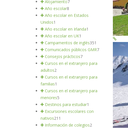
Alojamiento
7
Año escolar
8
Año escolar en Estados
Unidos
1
Año escolar en Irlanda
1
Año escolar en UK
1
Campamentos de inglés
351
Comunicados públicos GMR
7
Consejos prácticos
7
Cursos en el extranjero para
adultos
2
Cursos en el extranjero para
familias
1
Cursos en el extranjero para
menores
5
Destinos para estudiar
1
Excursiones escolares con
nativos
211
Información de colegios
2