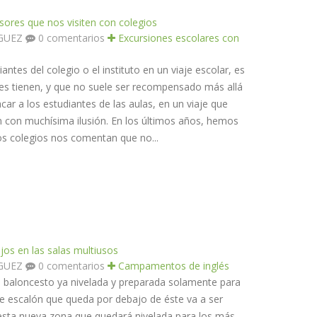
sores que nos visiten con colegios
ÍGUEZ
0 comentarios
Excursiones escolares con
tes del colegio o el instituto en un viaje escolar, es
s tienen, y que no suele ser recompensado más allá
car a los estudiantes de las aulas, en un viaje que
con muchísima ilusión. En los últimos años, hemos
 colegios nos comentan que no...
jos en las salas multiusos
ÍGUEZ
0 comentarios
Campamentos de inglés
e baloncesto ya nivelada y preparada solamente para
nte escalón que queda por debajo de éste va a ser
sta nueva zona que quedará nivelada para los más