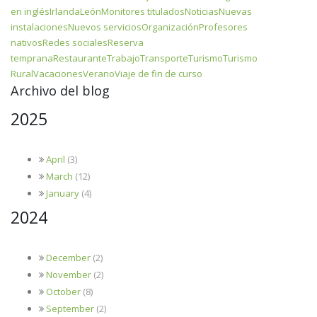
en inglés
Irlanda
León
Monitores titulados
Noticias
Nuevas
instalaciones
Nuevos servicios
Organización
Profesores
nativos
Redes sociales
Reserva
temprana
Restaurante
Trabajo
Transporte
Turismo
Turismo
Rural
Vacaciones
Verano
Viaje de fin de curso
Archivo del blog
2025
April
(3)
March
(12)
January
(4)
2024
December
(2)
November
(2)
October
(8)
September
(2)