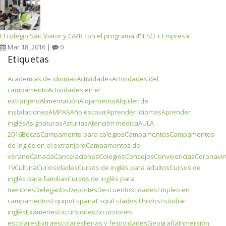
El colegio San Viator y GMR con el programa 4º ESO + Empresa
Mar 18, 2016 |
0
Etiquetas
Academias de idiomas
Actividades
Actividades del
campamento
Actividades en el
extranjero
Alimentación
Alojamiento
Alquiler de
instalaciones
AMPAS
Año escolar
Aprender idiomas
Aprender
inglés
Asignaturas
Asturias
Atención médica
AULA
2016
Becas
Campamento para colegios
Campamentos
Campamentos
de inglés en el extranjero
Campamentos de
verano
Canadá
Cancelaciones
Colegios
Consejos
Convivencias
Coronavir
19
Cultura
Curiosidades
Cursos de inglés para adultos
Cursos de
inglés para familias
Cursos de inglés para
menores
Delegados
Deportes
Descuentos
Edades
Empleo en
campamentos
Equipo
España
Esquí
Estados Unidos
Estudiar
inglés
Exámenes
Excursiones
Excursiones
escolares
Extraescolares
Ferias y festividades
Geografía
Inmersión