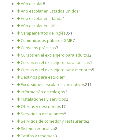
Año escolar
8
Año escolar en Estados Unidos
1
Año escolar en Irlanda
1
Año escolar en UK
1
Campamentos de inglés
351
Comunicados públicos GMR
7
Consejos prácticos
7
Cursos en el extranjero para adultos
2
Cursos en el extranjero para familias
1
Cursos en el extranjero para menores
5
Destinos para estudiar
1
Excursiones escolares con nativos
211
Información de colegios
2
Instalaciones y servicios
2
Ofertas y descuentos
17
Servicios a estudiantes
5
Servicios de comedor y restaurante
2
Sistema educativo
8
Tarifas y reservas
3