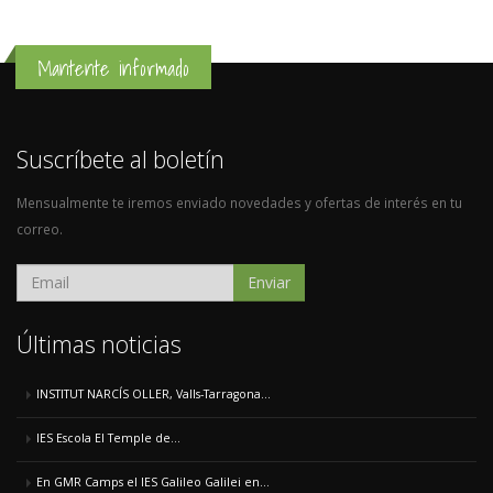
Mantente informado
Suscríbete al boletín
Mensualmente te iremos enviado novedades y ofertas de interés en tu
correo.
Enviar
Últimas noticias
INSTITUT NARCÍS OLLER, Valls-Tarragona...
IES Escola El Temple de...
En GMR Camps el IES Galileo Galilei en...