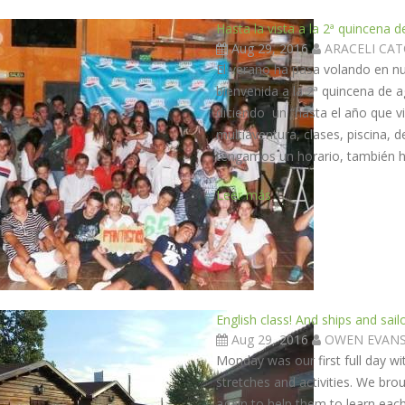
Hasta la vista a la 2ª quincena 
Aug 29, 2016
ARACELI CA
El verano ha pasa volando en n
bienvenida a la 2ª quincena de
diciendo un “hasta el año que vi
multiaventura, clases, piscina,
tengamos un horario, también ha
Leer más
English class! And ships and sailo
Aug 29, 2016
OWEN EVAN
Monday was our first full day wi
stretches and activities. We bro
again to help them to learn ea