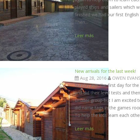
played ships and sailers which w
finished we had our first Englis
Then...
Leer más
New arrivals for the last week!
Aug 28, 2016
OWEN EVAN
Sunday was the first day for the
and did their level tests and the
smaller group but I am excited 
did name tags in the games roo
To help the kids learn each oth
Leer más