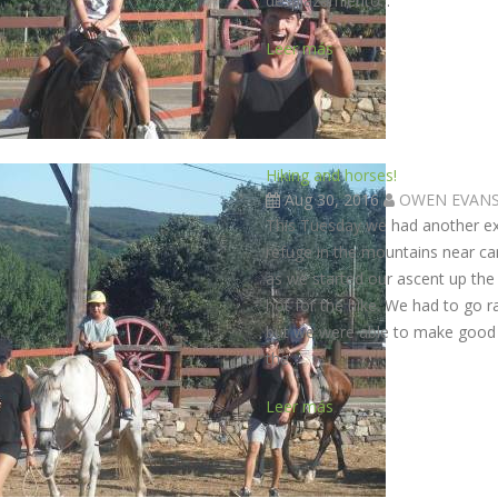
desplazamiento...
Leer más
Hiking and horses!
Aug 30, 2016
OWEN EVAN
This Tuesday we had another exc
refuge in the mountains near cam
as we started our ascent up the
hot for the hike. We had to go r
but we were able to make good t
the...
Leer más