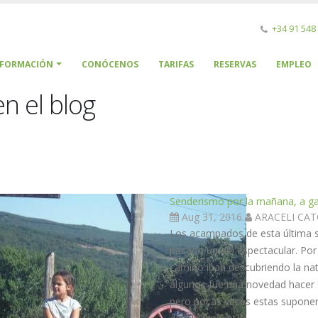
+34 91 548
NFORMACIÓN
CONÓCENOS
TARIFAS
RESERVAS
EMPLEO
n el blog
Senderismo por la mañana, a ga
Aug 31, 2016
ARACELI CA
Los acampados de esta última 
pasado un día espectacular. Por 
camino iban descubriendo la natu
algunos fue una novedad hacer s
pero pocas veces estas suponen