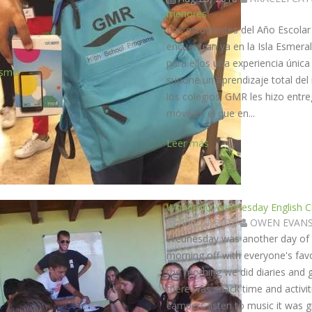
menores
Los estudiantes del Año Escolar
encuentran ya en la Isla Esme
para ellos una experiencia única
ismo
supone un aprendizaje total de
los colegios. GMR les hizo entr
móvil en el que en...
Leer más
Wonderful Wednesday English C
Aug 24, 2016
OWEN EVAN
Wednesday was another day of t
morning off with everyone's favou
the morning we did diaries and
there was snack time and activiti
campers listen to music it was g