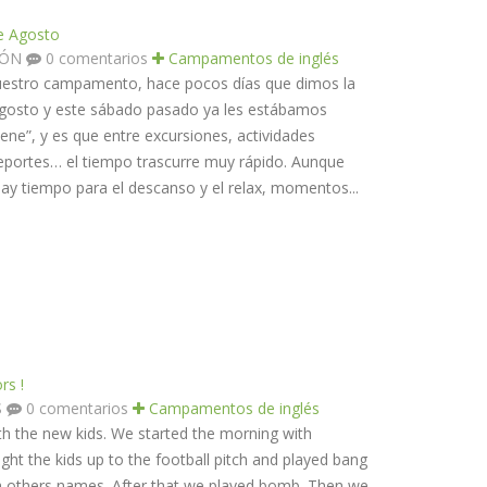
de Agosto
TÓN
0 comentarios
Campamentos de inglés
uestro campamento, hace pocos días que dimos la
 agosto y este sábado pasado ya les estábamos
ene”, y es que entre excursiones, actividades
 deportes… el tiempo trascurre muy rápido. Aunque
y tiempo para el descanso y el relax, momentos...
rs !
S
0 comentarios
Campamentos de inglés
th the new kids. We started the morning with
ught the kids up to the football pitch and played bang
ch others names. After that we played bomb. Then we