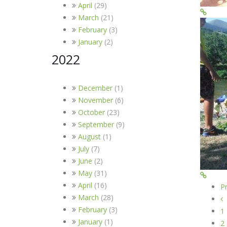
April
(29)
March
(21)
February
(3)
January
(2)
2022
December
(1)
November
(6)
October
(23)
September
(9)
August
(1)
July
(7)
June
(2)
May
(31)
April
(16)
P
March
(28)
February
(3)
1
January
(1)
2