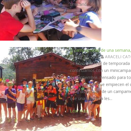
time and...
Leer más
El campamento de una semana, 
Aug 23, 2016
ARACELI CA
Se acerca el final de temporad
continuamos con un minicampam
de Septiembre. Pensado para t
hijos antes de que empiecen el 
hijos disfrutaran de un campame
que una quincena les...
Leer más