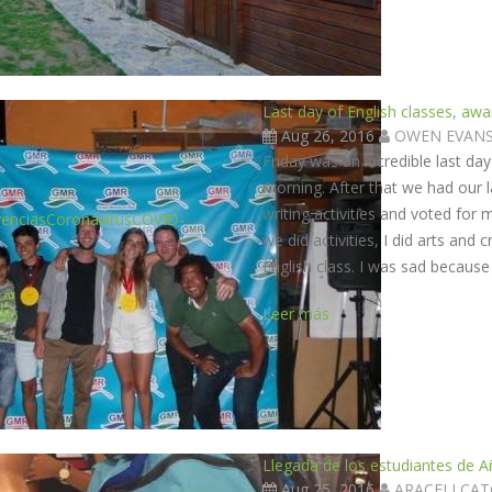
Last day of English classes, aw
Aug 26, 2016
OWEN EVAN
Friday was an incredible last da
morning. After that we had our l
writing activities and voted for
encias
Coronavirus
COVID-
we did activities, I did arts and 
English class. I was sad because 
Leer más
leo
Llegada de los estudiantes de A
Aug 25, 2016
ARACELI CA