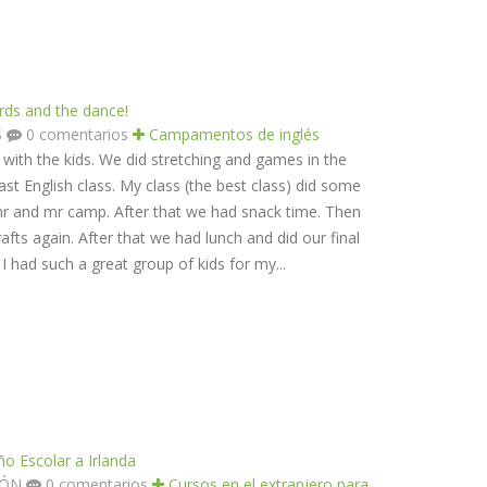
ards and the dance!
S
0 comentarios
Campamentos de inglés
y with the kids. We did stretching and games in the
ast English class. My class (the best class) did some
 mr and mr camp. After that we had snack time. Then
crafts again. After that we had lunch and did our final
I had such a great group of kids for my...
ño Escolar a Irlanda
TÓN
0 comentarios
Cursos en el extranjero para