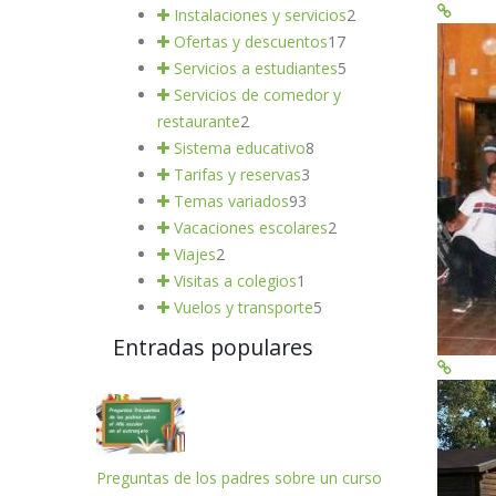
Instalaciones y servicios
2
Ofertas y descuentos
17
Servicios a estudiantes
5
Servicios de comedor y
restaurante
2
Sistema educativo
8
Tarifas y reservas
3
Temas variados
93
Vacaciones escolares
2
Viajes
2
Visitas a colegios
1
Vuelos y transporte
5
Entradas populares
Preguntas de los padres sobre un curso