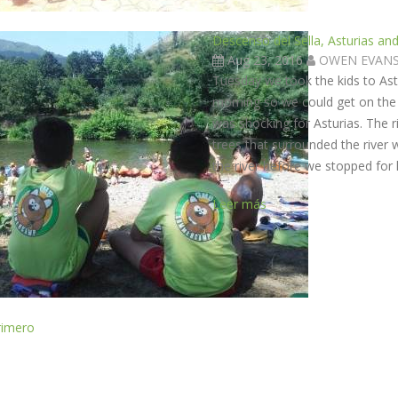
Descenso del Sella, Asturias an
Aug 23, 2016
OWEN EVAN
Tuesday we took the kids to Astu
morning so we could get on the r
was shocking for Asturias. The r
trees that surrounded the river
the river before we stopped for 
Leer más
rimero