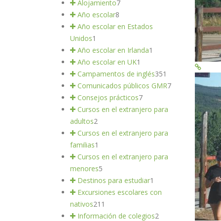
Alojamiento
7
Año escolar
8
Año escolar en Estados
Unidos
1
Año escolar en Irlanda
1
Año escolar en UK
1
Campamentos de inglés
351
Comunicados públicos GMR
7
Consejos prácticos
7
Cursos en el extranjero para
adultos
2
Cursos en el extranjero para
familias
1
Cursos en el extranjero para
menores
5
Destinos para estudiar
1
Excursiones escolares con
nativos
211
Información de colegios
2