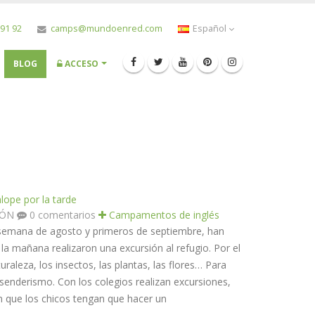
 91 92
camps@mundoenred.com
Español
BLOG
ACCESO
lope por la tarde
TÓN
0 comentarios
Campamentos de inglés
semana de agosto y primeros de septiembre, han
la mañana realizaron una excursión al refugio. Por el
raleza, los insectos, las plantas, las flores… Para
enderismo. Con los colegios realizan excursiones,
 que los chicos tengan que hacer un