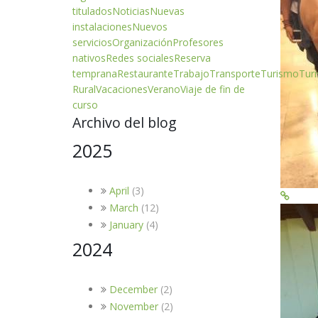
titulados
Noticias
Nuevas
instalaciones
Nuevos
servicios
Organización
Profesores
nativos
Redes sociales
Reserva
temprana
Restaurante
Trabajo
Transporte
Turismo
Tur
Rural
Vacaciones
Verano
Viaje de fin de
curso
Archivo del blog
2025
April
(3)
March
(12)
January
(4)
2024
December
(2)
November
(2)