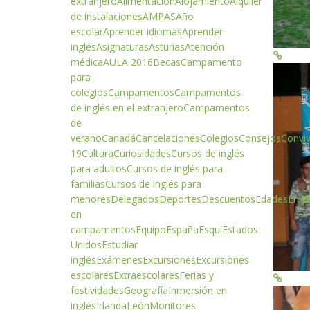
extranjero
Alimentación
Alojamiento
Alquiler
de instalaciones
AMPAS
Año
escolar
Aprender idiomas
Aprender
inglés
Asignaturas
Asturias
Atención
médica
AULA 2016
Becas
Campamento
para
colegios
Campamentos
Campamentos
de inglés en el extranjero
Campamentos
de
verano
Canadá
Cancelaciones
Colegios
Consejos
Conviv
19
Cultura
Curiosidades
Cursos de inglés
para adultos
Cursos de inglés para
familias
Cursos de inglés para
menores
Delegados
Deportes
Descuentos
Edades
Emp
en
campamentos
Equipo
España
Esquí
Estados
Unidos
Estudiar
inglés
Exámenes
Excursiones
Excursiones
escolares
Extraescolares
Ferias y
festividades
Geografía
Inmersión en
inglés
Irlanda
León
Monitores