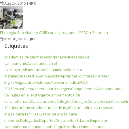
Aug 25, 2016 |
0
El colegio San Viator y GMR con el programa 4º ESO + Empresa
Mar 18, 2016 |
0
Etiquetas
Academias de idiomas
Actividades
Actividades del
campamento
Actividades en el
extranjero
Alimentación
Alojamiento
Alquiler de
instalaciones
AMPAS
Año escolar
Aprender idiomas
Aprender
inglés
Asignaturas
Asturias
Atención médica
AULA
2016
Becas
Campamento para colegios
Campamentos
Campamentos
de inglés en el extranjero
Campamentos de
verano
Canadá
Cancelaciones
Colegios
Consejos
Convivencias
Coronavir
19
Cultura
Curiosidades
Cursos de inglés para adultos
Cursos de
inglés para familias
Cursos de inglés para
menores
Delegados
Deportes
Descuentos
Edades
Empleo en
campamentos
Equipo
España
Esquí
Estados Unidos
Estudiar