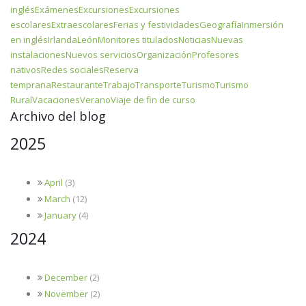
inglés
Exámenes
Excursiones
Excursiones
escolares
Extraescolares
Ferias y festividades
Geografía
Inmersión
en inglés
Irlanda
León
Monitores titulados
Noticias
Nuevas
instalaciones
Nuevos servicios
Organización
Profesores
nativos
Redes sociales
Reserva
temprana
Restaurante
Trabajo
Transporte
Turismo
Turismo
Rural
Vacaciones
Verano
Viaje de fin de curso
Archivo del blog
2025
April
(3)
March
(12)
January
(4)
2024
December
(2)
November
(2)