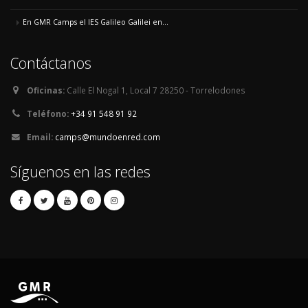
En GMR Camps el IES Galileo Galilei en...
Contáctanos
Oficinas:
Calle El Nogal 1, Local 7 28250 - Torrelodones
Teléfono:
+34 91 548 91 92
Email:
camps@mundoenred.com
Síguenos en las redes