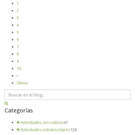
1
2
3
4
5
6
7
8
9
10
Último
Categorías
Actividades con nativos
47
Actividades extraescolares
128