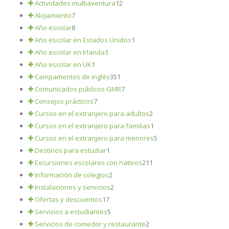
Actividades multiaventura
12
Alojamiento
7
Año escolar
8
Año escolar en Estados Unidos
1
Año escolar en Irlanda
1
Año escolar en UK
1
Campamentos de inglés
351
Comunicados públicos GMR
7
Consejos prácticos
7
Cursos en el extranjero para adultos
2
Cursos en el extranjero para familias
1
Cursos en el extranjero para menores
5
Destinos para estudiar
1
Excursiones escolares con nativos
211
Información de colegios
2
Instalaciones y servicios
2
Ofertas y descuentos
17
Servicios a estudiantes
5
Servicios de comedor y restaurante
2